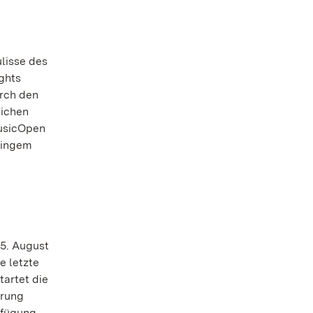
lisse des
ghts
urch den
lichen
musicOpen
ringem
 5. August
e letzte
tartet die
hrung
rfügung.