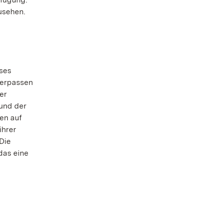
usehen.
ses
verpassen
er
 und der
en auf
ihrer
Die
das eine