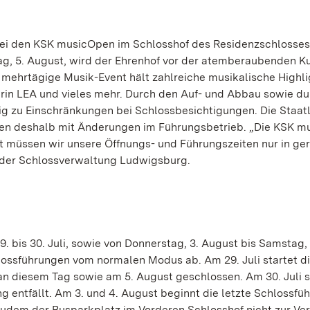
bei den KSK musicOpen im Schlosshof des Residenzschlosses
ag, 5. August, wird der Ehrenhof vor der atemberaubenden Ku
mehrtägige Musik-Event hält zahlreiche musikalische Highli
erin LEA und vieles mehr. Durch den Auf- und Abbau sowie d
g zu Einschränkungen bei Schlossbesichtigungen. Die Staat
en deshalb mit Änderungen im Führungsbetrieb. „Die KSK 
t müssen wir unsere Öffnungs- und Führungszeiten nur in ge
r der Schlossverwaltung Ludwigsburg.
bis 30. Juli, sowie von Donnerstag, 3. August bis Samstag,
ossführungen vom normalen Modus ab. Am 29. Juli startet di
an diesem Tag sowie am 5. August geschlossen. Am 30. Juli s
g entfällt. Am 3. und 4. August beginnt die letzte Schlossfü
 zudem der Busparkplatz im Vorderen Schlosshof nicht zur Ve