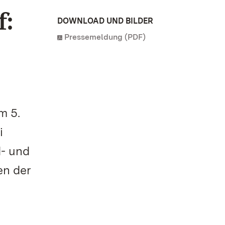
f:
DOWNLOAD UND BILDER
Pressemeldung (PDF)
m 5.
i
d- und
en der