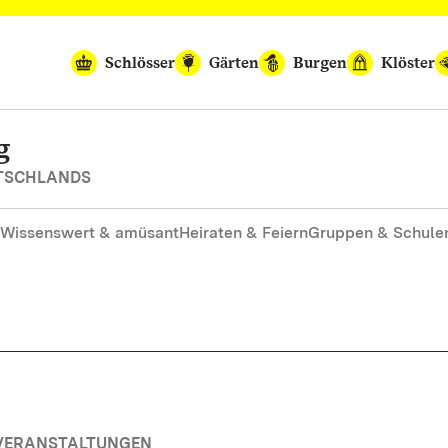
Schlösser
Gärten
Burgen
Klöster
g
UTSCHLANDS
Wissenswert & amüsant
Heiraten & Feiern
Gruppen & Schule
 VERANSTALTUNGEN