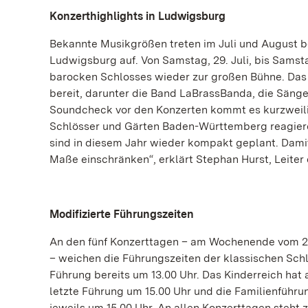
Konzerthighlights in Ludwigsburg
Bekannte Musikgrößen treten im Juli und August 
Ludwigsburg auf. Von Samstag, 29. Juli, bis Samst
barocken Schlosses wieder zur großen Bühne. Das 
bereit, darunter die Band LaBrassBanda, die Säng
Soundcheck vor den Konzerten kommt es kurzweili
Schlösser und Gärten Baden-Württemberg reagier
sind in diesem Jahr wieder kompakt geplant. Dami
Maße einschränken“, erklärt Stephan Hurst, Leite
Modifizierte Führungszeiten
An den fünf Konzerttagen – am Wochenende vom 29. 
– weichen die Führungszeiten der klassischen Schl
Führung bereits um 13.00 Uhr. Das Kinderreich hat 
letzte Führung um 15.00 Uhr und die Familienführun
jeweils um 15.00 Uhr. An allen Konzerttagen steht