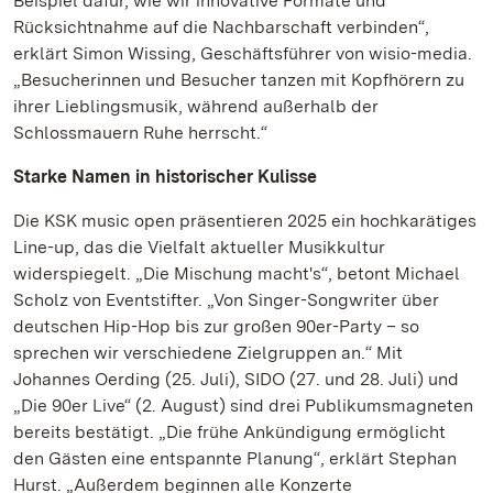
Beispiel dafür, wie wir innovative Formate und
Rücksichtnahme auf die Nachbarschaft verbinden“,
erklärt Simon Wissing, Geschäftsführer von wisio-media.
„Besucherinnen und Besucher tanzen mit Kopfhörern zu
ihrer Lieblingsmusik, während außerhalb der
Schlossmauern Ruhe herrscht.“
Starke Namen in historischer Kulisse
Die KSK music open präsentieren 2025 ein hochkarätiges
Line-up, das die Vielfalt aktueller Musikkultur
widerspiegelt. „Die Mischung macht's“, betont Michael
Scholz von Eventstifter. „Von Singer-Songwriter über
deutschen Hip-Hop bis zur großen 90er-Party – so
sprechen wir verschiedene Zielgruppen an.“ Mit
Johannes Oerding (25. Juli), SIDO (27. und 28. Juli) und
„Die 90er Live“ (2. August) sind drei Publikumsmagneten
bereits bestätigt. „Die frühe Ankündigung ermöglicht
den Gästen eine entspannte Planung“, erklärt Stephan
Hurst. „Außerdem beginnen alle Konzerte