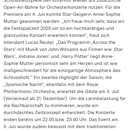
Schlossfestspiele den Ehrenhof wieder als zusätzliche
Open-Air-Bühne für Orchesterkonzerte nutzen. Für die
Premiere am 4. Juli konnte Star-Geigerin Anne-Sophie
Mutter gewonnen werden. „Ich freue mich sehr, dass wir
die Festspielzeit 2025 um so ein hochkarätiges und
glanzvolles Konzert erweitern können“, freut sich
Intendant Lucas Reuter. „Das Programm ‚Across the
Stars‘ mit Musik von John Williams aus Filmen wie ‚Star
Wars‘, ‚Indiana Jones‘ und ‚Harry Potter‘ liegt Anne-
Sophie Mutter persönlich sehr am Herzen und ist wie
maßgeschneidert für die einzigartige Atmosphäre des
Schlosshofs.“ Ein zweites Highlight der Saison, die
„Spanische Nacht“, ebenfalls mit dem Royal
Philharmonic Orchestra, erwartet die Gäste am 5. Juli
(Vorverkauf ab 21. Dezember). Um die Lärmbelastung für
die Nachbarschaft zu minimieren, wurde ein
durchdachtes Zeitkonzept entwickelt: Die Konzerte
enden bereits um 22.00 bzw. 23.00 Uhr. Das Event am
5. Juli wurde zudem bewusst mit dem traditionellen