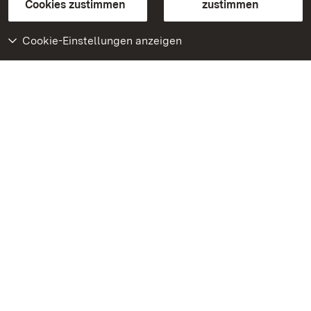
BITV-konform (geprüfte Seiten)
Cookies zustimmen
zustimmen
Cookie-Einstellungen anzeigen
Weiteres
Portal
Monumente
Besuchen Sie uns auf
Facebook
Besuchen Sie uns auf
Instagram
Besuchen Sie uns auf
Youtube
Lernen Sie unsere Apps
kennen
Google Play Store
App Store für iPhone