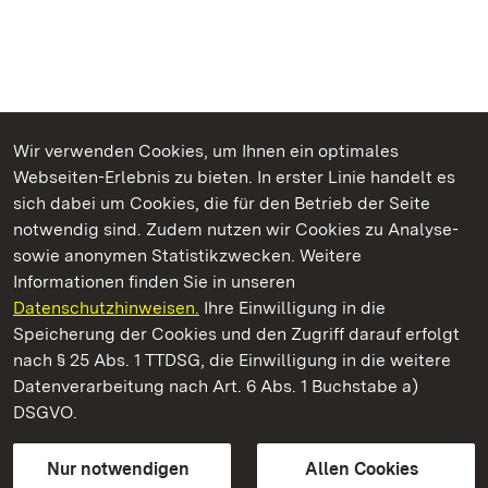
Wir verwenden Cookies, um Ihnen ein optimales
Webseiten-Erlebnis zu bieten. In erster Linie handelt es
Kommen. Staunen. Genießen.
sich dabei um Cookies, die für den Betrieb der Seite
notwendig sind. Zudem nutzen wir Cookies zu Analyse-
sowie anonymen Statistikzwecken. Weitere
Informationen finden Sie in unseren
Datenschutzhinweisen.
Ihre Einwilligung in die
Residenzschloss Ludwigsburg
Speicherung der Cookies und den Zugriff darauf erfolgt
nach § 25 Abs. 1 TTDSG, die Einwilligung in die weitere
Staatliche Schlösser und Gärten Baden-Württemberg
Datenverarbeitung nach Art. 6 Abs. 1 Buchstabe a)
DSGVO.
Kontakt
FAQ
Impressum
Datenschutz
Gebärdensprache
Leichte Sprache
Erklärung zur Barrierefreiheit
Nur notwendigen
Allen Cookies