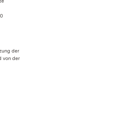
te
60
tzung der
d von der