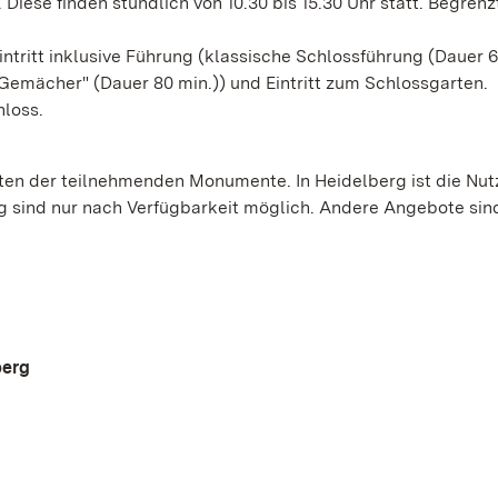
 Diese finden stündlich von 10.30 bis 15.30 Uhr statt. Begrenz
tritt inklusive Führung (klassische Schlossführung (Dauer 
 Gemächer" (Dauer 80 min.)) und Eintritt zum Schlossgarten.
hloss.
iten der teilnehmenden Monumente. In Heidelberg ist die Nu
ung sind nur nach Verfügbarkeit möglich. Andere Angebote sin
berg