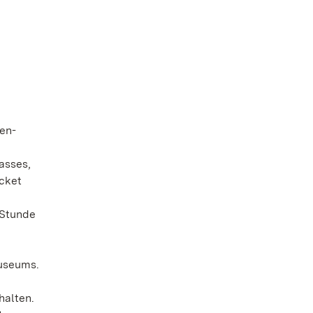
ten-
asses,
cket
 Stunde
Museums.
halten.