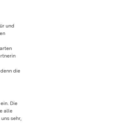
ür und
ren
arten
rtnerin
 denn die
ein. Die
e alle
 uns sehr,