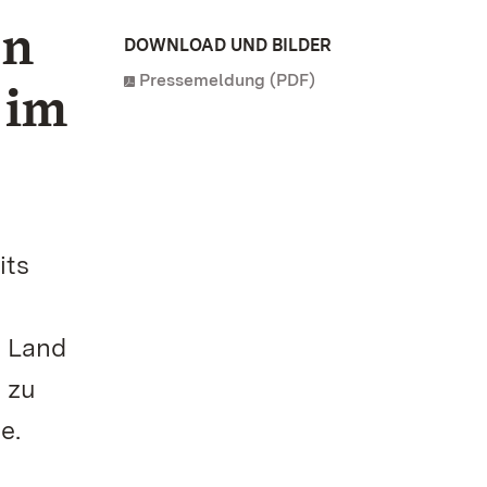
en
DOWNLOAD UND BILDER
Pressemeldung (PDF)
 im
its
n Land
 zu
e.