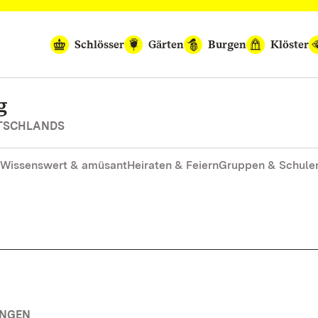
Schlösser
Gärten
Burgen
Klöster
g
UTSCHLANDS
Wissenswert & amüsant
Heiraten & Feiern
Gruppen & Schule
UNGEN