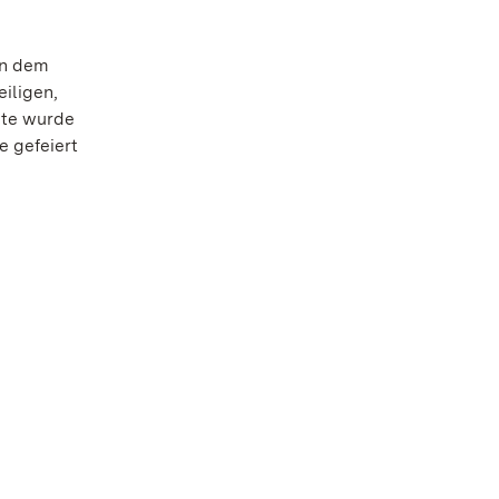
en dem
iligen,
ute wurde
e gefeiert