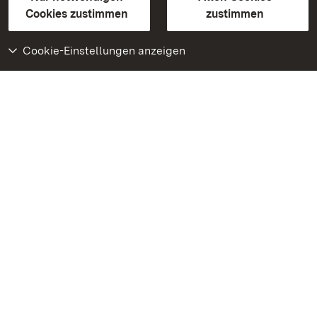
BITV-konform (geprüfte Seiten)
Cookies zustimmen
zustimmen
Cookie-Einstellungen anzeigen
Weiteres
Portal
Monumente
Besuchen Sie uns auf
Facebook
Besuchen Sie uns auf
Instagram
Besuchen Sie uns auf
Youtube
Lernen Sie unsere Apps
kennen
Google Play Store
App Store für iPhone