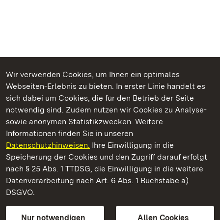
Wir verwenden Cookies, um Ihnen ein optimales
Webseiten-Erlebnis zu bieten. In erster Linie handelt es
Kommen. Staunen. Genießen.
sich dabei um Cookies, die für den Betrieb der Seite
notwendig sind. Zudem nutzen wir Cookies zu Analyse-
sowie anonymen Statistikzwecken. Weitere
Informationen finden Sie in unseren
Datenschutzhinweisen.
Ihre Einwilligung in die
Residenzschloss Ludwigsburg
Speicherung der Cookies und den Zugriff darauf erfolgt
nach § 25 Abs. 1 TTDSG, die Einwilligung in die weitere
Staatliche Schlösser und Gärten Baden-Württemberg
Datenverarbeitung nach Art. 6 Abs. 1 Buchstabe a)
DSGVO.
Kontakt
FAQ
Impressum
Datenschutz
Gebärdensprache
Leichte Sprache
Erklärung zur Barrierefreiheit
Nur notwendigen
Allen Cookies