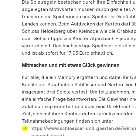
Die Spielregeln bestechen durch ihre Einfachheit 
abgelegten Motivkarten müssen durch gezieltes 
trainieren die Spielerinnen und Spieler ihr Gedäc
Landes kennen. Beim Aufdecken der Karten darf üb
Schloss Heidelberg über Kleinode wie die Grabka
oder Geheimtipps wie Kloster Alpirsbach – jede Sp
verortet sind. Das hochwertige Spieleset bietet s
und ist ab sofort für 17,95 Euro erhältlich.
Mitmachen und mit etwas Glück gewinnen
Für alle, die ein Memory ergattern und dabei ihr G
Kanäle der Staatlichen Schlösser und Gärten. Von F
insgesamt drei Spiele verlost. Um teilzunehmen, mü
eine einfache Frage beantworten. Die Gewinnerinn
Zufallsprinzip ermittelt und über eine Direktnachri
Zeit, sich mit ihren Kontaktdaten zurückzumelden
Teilnahmebedingungen finden sich unter
https://www.schloesser-und-gaerten.de/wir-
zum-schulstart