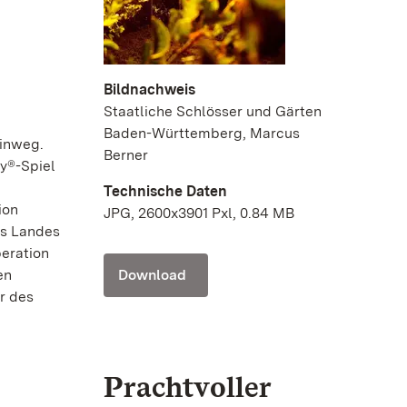
Bildnachweis
Staatliche Schlösser und Gärten
Baden-Württemberg, Marcus
hinweg.
Berner
ry®-Spiel
Technische Daten
ion
JPG, 2600x3901 Pxl, 0.84 MB
es Landes
peration
en
Download
r des
Prachtvoller