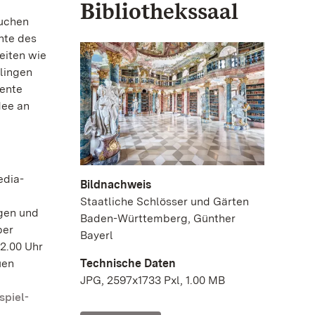
Bibliothekssaal
Suchen
nte des
eiten wie
lingen
mente
dee an
edia-
Bildnachweis
Staatliche Schlösser und Gärten
lgen und
Baden-Württemberg, Günther
per
Bayerl
12.00 Uhr
Technische Daten
uen
JPG, 2597x1733 Pxl, 1.00 MB
piel-