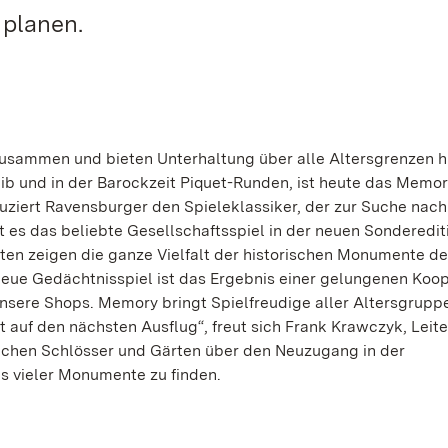
 planen.
zusammen und bieten Unterhaltung über alle Altersgrenzen 
eib und in der Barockzeit Piquet-Runden, ist heute das Memo
ziert Ravensburger den Spieleklassiker, der zur Suche nach
t es das beliebte Gesellschaftsspiel in der neuen Sonderedit
en zeigen die ganze Vielfalt der historischen Monumente d
neue Gedächtnisspiel ist das Ergebnis einer gelungenen Koo
nsere Shops. Memory bringt Spielfreudige aller Altersgrupp
auf den nächsten Ausflug“, freut sich Frank Krawczyk, Leite
ichen Schlösser und Gärten über den Neuzugang in der
ps vieler Monumente zu finden.