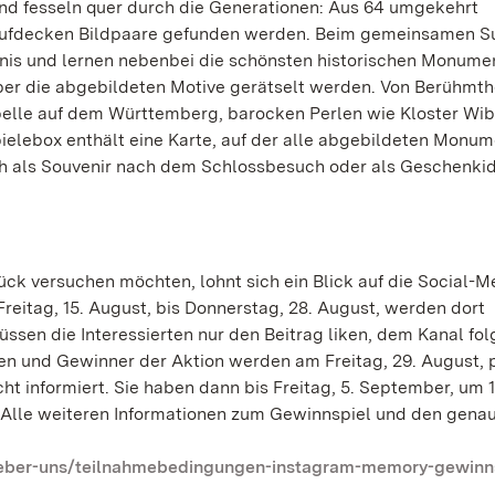
und fesseln quer durch die Generationen: Aus 64 umgekehrt
Aufdecken Bildpaare gefunden werden. Beim gemeinsamen 
htnis und lernen nebenbei die schönsten historischen Monume
er die abgebildeten Motive gerätselt werden. Von Berühmth
pelle auf dem Württemberg, barocken Perlen wie Kloster Wib
ielebox enthält eine Karte, auf der alle abgebildeten Monu
ich als Souvenir nach dem Schlossbesuch oder als Geschenki
lück versuchen möchten, lohnt sich ein Blick auf die Social-M
reitag, 15. August, bis Donnerstag, 28. August, werden dort
ssen die Interessierten nur den Beitrag liken, dem Kanal fo
en und Gewinner der Aktion werden am Freitag, 29. August, 
cht informiert. Sie haben dann bis Freitag, 5. September, um 
. Alle weiteren Informationen zum Gewinnspiel und den gena
ueber-uns/teilnahmebedingungen-instagram-memory-gewinns