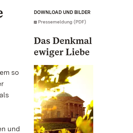
e
DOWNLOAD UND BILDER
Pressemeldung (PDF)
Das Denkmal
ewiger Liebe
nem so
er
als
en und