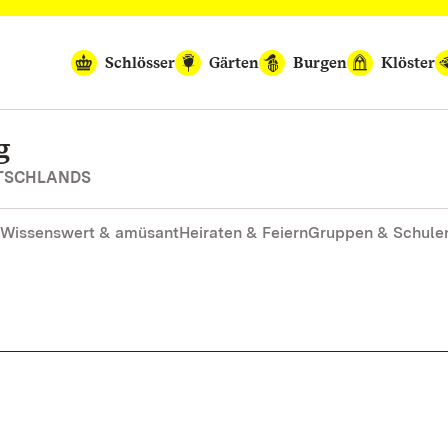
Schlösser
Gärten
Burgen
Klöster
g
UTSCHLANDS
Wissenswert & amüsant
Heiraten & Feiern
Gruppen & Schule