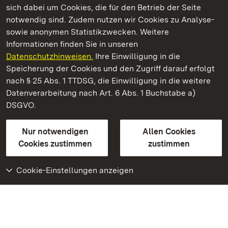
sich dabei um Cookies, die für den Betrieb der Seite
notwendig sind. Zudem nutzen wir Cookies zu Analyse-
sowie anonymen Statistikzwecken. Weitere
Informationen finden Sie in unseren
Datenschutzhinweisen.
Ihre Einwilligung in die
Residenzschloss Ludwigsburg
Speicherung der Cookies und den Zugriff darauf erfolgt
nach § 25 Abs. 1 TTDSG, die Einwilligung in die weitere
Staatliche Schlösser und Gärten Baden-Württemberg
Datenverarbeitung nach Art. 6 Abs. 1 Buchstabe a)
DSGVO.
Kontakt
FAQ
Impressum
Datenschutz
Gebärdensprache
Leichte Sprache
Erklärung zur Barrierefreiheit
Nur notwendigen
Allen Cookies
BITV-konform (geprüfte Seiten)
Cookies zustimmen
zustimmen
Cookie-Einstellungen anzeigen
Weiteres
Portal
Monumente
Besuchen Sie uns auf
Facebook
Besuchen Sie uns auf