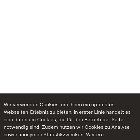
Wir verwenden Cookies, um Ihnen ein optimales
Webseiten-Erlebnis zu bieten. In erster Linie handelt es
Kommen. Staunen. Genießen.
sich dabei um Cookies, die für den Betrieb der Seite
notwendig sind. Zudem nutzen wir Cookies zu Analyse-
sowie anonymen Statistikzwecken. Weitere