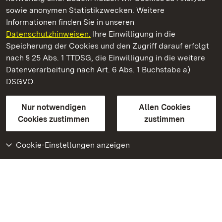
sowie anonymen Statistikzwecken. Weitere
Informationen finden Sie in unseren
Datenschutzhinweisen.
Ihre Einwilligung in die
Residenzschloss Ludwigsburg
Speicherung der Cookies und den Zugriff darauf erfolgt
nach § 25 Abs. 1 TTDSG, die Einwilligung in die weitere
Staatliche Schlösser und Gärten Baden-Württemberg
Datenverarbeitung nach Art. 6 Abs. 1 Buchstabe a)
DSGVO.
Kontakt
FAQ
Impressum
Datenschutz
Gebärdensprache
Leichte Sprache
Erklärung zur Barrierefreiheit
Nur notwendigen
Allen Cookies
BITV-konform (geprüfte Seiten)
Cookies zustimmen
zustimmen
Cookie-Einstellungen anzeigen
Weiteres
Portal
Monumente
Besuchen Sie uns auf
Facebook
Besuchen Sie uns auf
Instagram
Besuchen Sie uns auf