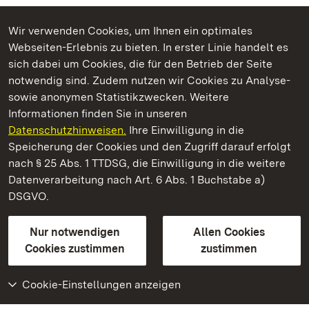
Wir verwenden Cookies, um Ihnen ein optimales
Webseiten-Erlebnis zu bieten. In erster Linie handelt es
Kommen. Staunen. Genießen.
sich dabei um Cookies, die für den Betrieb der Seite
notwendig sind. Zudem nutzen wir Cookies zu Analyse-
sowie anonymen Statistikzwecken. Weitere
Informationen finden Sie in unseren
Datenschutzhinweisen.
Ihre Einwilligung in die
Residenzschloss Ludwigsburg
Speicherung der Cookies und den Zugriff darauf erfolgt
nach § 25 Abs. 1 TTDSG, die Einwilligung in die weitere
Staatliche Schlösser und Gärten Baden-Württemberg
Datenverarbeitung nach Art. 6 Abs. 1 Buchstabe a)
DSGVO.
Kontakt
FAQ
Impressum
Datenschutz
Gebärdensprache
Leichte Sprache
Erklärung zur Barrierefreiheit
Nur notwendigen
Allen Cookies
BITV-konform (geprüfte Seiten)
Cookies zustimmen
zustimmen
Cookie-Einstellungen anzeigen
Weiteres