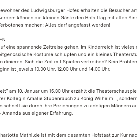
n Bewohner des Ludwigsburger Hofes erhalten die Besucher a
dem können die kleinen Gäste den Hofalltag mit allen Sin
 Verbotenes machen: Alles darf angefasst werden!
GEN
uf eine spannende Zeitreise gehen. Im Kinderreich ist vieles 
eitgenössische Kostüme schlüpfen und ein kleines Theaterst
dinieren. Sich die Zeit mit Spielen vertreiben? Kein Proble
inn ist jeweils 10.00 Uhr, 12.00 Uhr und 14.00 Uhr.
lt“ am 10. Januar um 15.30 Uhr erzählt die Theaterschauspie
er Kollegin Amalie Stubenrauch zu König Wilhelm I., sonder
 schnell sie durch ihre Beziehungen zu adeligen Männern au
iß Amanda aus eigener Erfahrung.
harlotte Mathilde ist mit dem gesamten Hofstaat zur Kur na