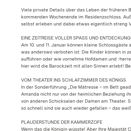
Viele private Details über das Leben der frühere
kommenden Wochenende im Residenzschloss. Außer
selbst erleben und dabei etwas eigentlich streng
EINE ZEITREISE VOLLER SPASS UND ENTDECKUN
Am 10. und 11. Januar können kleine Schlossgäste a
was anderswo verboten ist: Die Kinder können in z
aufführen oder wie vornehme Hofdamen und -herren 
hier wird die Barockzeit mit allen Sinnen erlebt! Beg
VOM THEATER INS SCHLAFZIMMER DES KÖNIGS
In der Sonderführung „Die Mätresse – im Bett geade
Amanda nicht nur von der heimlichen Beziehung ihr
von anderen Schicksalen der Damen am Theater. So
so schnell sind sie auch wieder gefallen – das we
PLAUDERSTUNDE DER KAMMERZOFE
Wenn das die Königin wüsste! Aber Ihre Majestät C