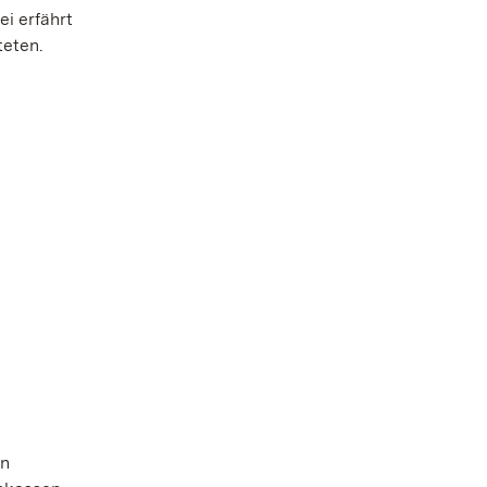
ei erfährt
teten.
on