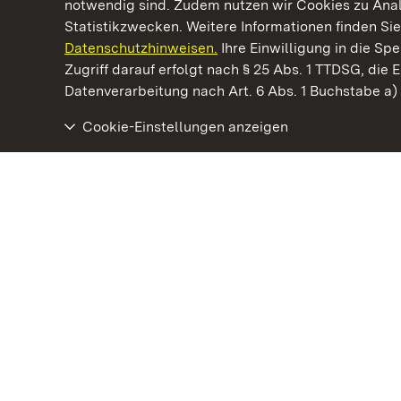
notwendig sind. Zudem nutzen wir Cookies zu Ana
Statistikzwecken. Weitere Informationen finden Sie
Datenschutzhinweisen.
Ihre Einwilligung in die S
Kommen. Staunen. Genießen.
Zugriff darauf erfolgt nach § 25 Abs. 1 TTDSG, die E
Datenverarbeitung nach Art. 6 Abs. 1 Buchstabe a
Cookie-Einstellungen anzeigen
Residenzschloss Ludwigsburg