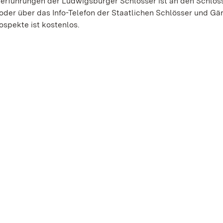
derführungen der Ludwigsburger Schlösser ist an den Schlos
der über das Info-Telefon der Staatlichen Schlösser und Gä
ospekte ist kostenlos.