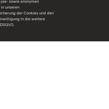
lyse- sowie anonymen
 in unseren
peicherung der Cookies und den
inwilligung in die weitere
) DSGVO.
Staatliche Schlösser un
Baden-Württemberg
Kontakt
FAQ
Impressum
Datenschutz
Gebärdensprache
Leichte Sprache
Erklärung zur Barrierefre
BITV-konform (geprüfte S