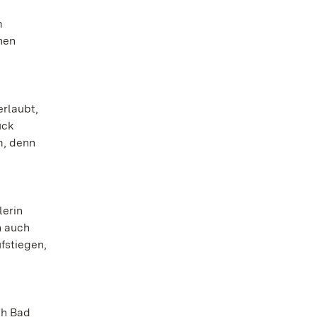
m
nen
erlaubt,
ück
m, denn
lerin
n auch
fstiegen,
ch Bad