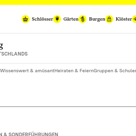
Schlösser
Gärten
Burgen
Klöster
g
UTSCHLANDS
Wissenswert & amüsant
Heiraten & Feiern
Gruppen & Schule
EN & SONDERFÜHRUNGEN