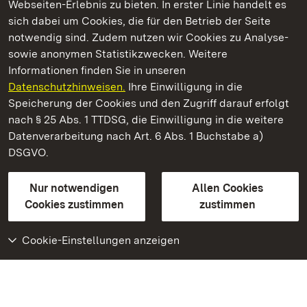
Webseiten-Erlebnis zu bieten. In erster Linie handelt es
Kommen. Staunen. Genießen.
sich dabei um Cookies, die für den Betrieb der Seite
notwendig sind. Zudem nutzen wir Cookies zu Analyse-
sowie anonymen Statistikzwecken. Weitere
Informationen finden Sie in unseren
Datenschutzhinweisen.
Ihre Einwilligung in die
Residenzschloss Ludwigsburg
Speicherung der Cookies und den Zugriff darauf erfolgt
nach § 25 Abs. 1 TTDSG, die Einwilligung in die weitere
Staatliche Schlösser und Gärten Baden-Württemberg
Datenverarbeitung nach Art. 6 Abs. 1 Buchstabe a)
DSGVO.
Kontakt
FAQ
Impressum
Datenschutz
Gebärdensprache
Leichte Sprache
Erklärung zur Barrierefreiheit
Nur notwendigen
Allen Cookies
BITV-konform (geprüfte Seiten)
Cookies zustimmen
zustimmen
Cookie-Einstellungen anzeigen
Weiteres
Portal
Monumente
Besuchen Sie uns auf
Facebook