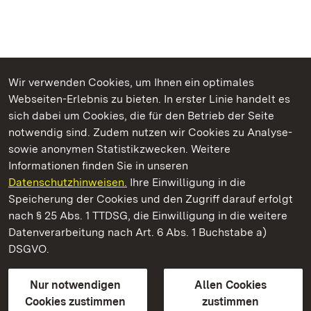
Wir verwenden Cookies, um Ihnen ein optimales
Webseiten-Erlebnis zu bieten. In erster Linie handelt es
Kommen. Staunen. Genießen.
sich dabei um Cookies, die für den Betrieb der Seite
notwendig sind. Zudem nutzen wir Cookies zu Analyse-
sowie anonymen Statistikzwecken. Weitere
Informationen finden Sie in unseren
Datenschutzhinweisen.
Ihre Einwilligung in die
Residenzschloss Ludwigsburg
Speicherung der Cookies und den Zugriff darauf erfolgt
nach § 25 Abs. 1 TTDSG, die Einwilligung in die weitere
Staatliche Schlösser und Gärten Baden-Württemberg
Datenverarbeitung nach Art. 6 Abs. 1 Buchstabe a)
DSGVO.
Kontakt
FAQ
Impressum
Datenschutz
Gebärdensprache
Leichte Sprache
Erklärung zur Barrierefreiheit
Nur notwendigen
Allen Cookies
BITV-konform (geprüfte Seiten)
Cookies zustimmen
zustimmen