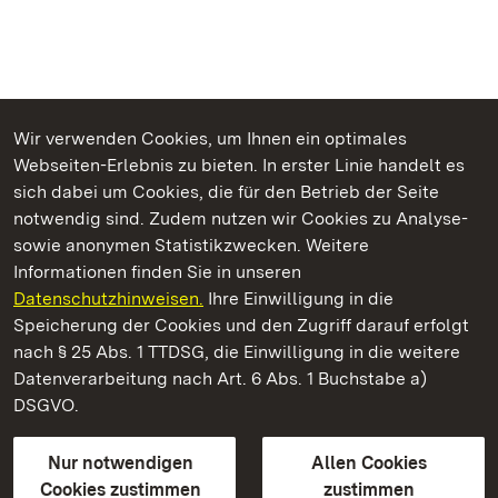
Wir verwenden Cookies, um Ihnen ein optimales
Webseiten-Erlebnis zu bieten. In erster Linie handelt es
Kommen. Staunen. Genießen.
sich dabei um Cookies, die für den Betrieb der Seite
notwendig sind. Zudem nutzen wir Cookies zu Analyse-
sowie anonymen Statistikzwecken. Weitere
Informationen finden Sie in unseren
Datenschutzhinweisen.
Ihre Einwilligung in die
Residenzschloss Ludwigsburg
Speicherung der Cookies und den Zugriff darauf erfolgt
nach § 25 Abs. 1 TTDSG, die Einwilligung in die weitere
Staatliche Schlösser und Gärten Baden-Württemberg
Datenverarbeitung nach Art. 6 Abs. 1 Buchstabe a)
DSGVO.
Kontakt
FAQ
Impressum
Datenschutz
Gebärdensprache
Leichte Sprache
Erklärung zur Barrierefreiheit
Nur notwendigen
Allen Cookies
BITV-konform (geprüfte Seiten)
Cookies zustimmen
zustimmen