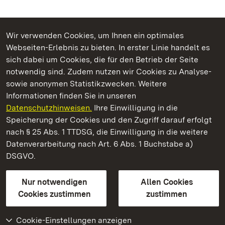
Wir verwenden Cookies, um Ihnen ein optimales
Webseiten-Erlebnis zu bieten. In erster Linie handelt es
Kommen. Staunen. Genießen.
sich dabei um Cookies, die für den Betrieb der Seite
notwendig sind. Zudem nutzen wir Cookies zu Analyse-
sowie anonymen Statistikzwecken. Weitere
Informationen finden Sie in unseren
Datenschutzhinweisen.
Ihre Einwilligung in die
Residenzschloss Ludwigsburg
Speicherung der Cookies und den Zugriff darauf erfolgt
nach § 25 Abs. 1 TTDSG, die Einwilligung in die weitere
Staatliche Schlösser und Gärten Baden-Württemberg
Datenverarbeitung nach Art. 6 Abs. 1 Buchstabe a)
DSGVO.
Kontakt
FAQ
Impressum
Datenschutz
Gebärdensprache
Leichte Sprache
Erklärung zur Barrierefreiheit
Nur notwendigen
Allen Cookies
BITV-konform (geprüfte Seiten)
Cookies zustimmen
zustimmen
Cookie-Einstellungen anzeigen
Weiteres