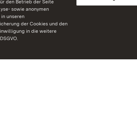
für den Betrieb der Seite
lyse- sowie anonymen
 in unseren
peicherung der Cookies und den
inwilligung in die weitere
) DSGVO.
Staatliche Schlösser un
Baden-Württemberg
Kontakt
FAQ
Impressum
Datenschutz
Gebärdensprache
Leichte Sprache
Erklärung zur Barrierefre
BITV-konform (geprüfte S