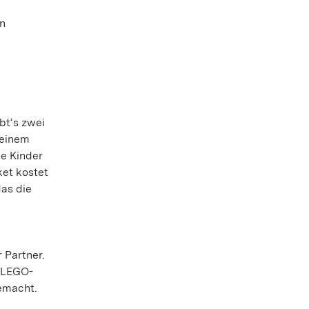
en
bt‘s zwei
 einem
e Kinder
ket kostet
das die
 Partner.
e LEGO-
gemacht.
e