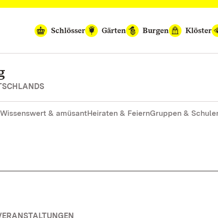
Schlösser
Gärten
Burgen
Klöster
g
UTSCHLANDS
Wissenswert & amüsant
Heiraten & Feiern
Gruppen & Schule
 VERANSTALTUNGEN