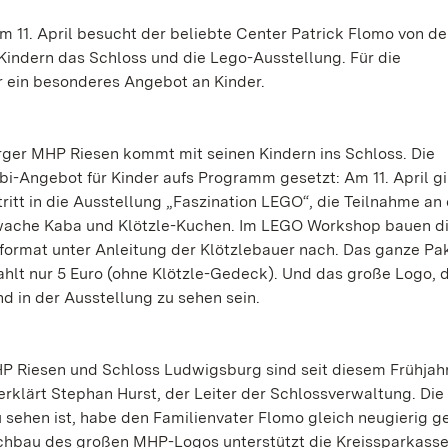
Am 11. April besucht der beliebte Center Patrick Flomo von d
ndern das Schloss und die Lego-Ausstellung. Für die
r ein besonderes Angebot an Kinder.
ger MHP Riesen kommt mit seinen Kindern ins Schloss. Die
-Angebot für Kinder aufs Programm gesetzt: Am 11. April gi
tritt in die Ausstellung „Faszination LEGO“, die Teilnahme an
ache Kaba und Klötzle-Kuchen. Im LEGO Workshop bauen di
ormat unter Anleitung der Klötzlebauer nach. Das ganze Pa
zahlt nur 5 Euro (ohne Klötzle-Gedeck). Und das große Logo, 
 in der Ausstellung zu sehen sein.
 Riesen und Schloss Ludwigsburg sind seit diesem Frühjahr
erklärt Stephan Hurst, der Leiter der Schlossverwaltung. Di
u sehen ist, habe den Familienvater Flomo gleich neugierig 
chbau des großen MHP-Logos unterstützt die Kreissparkass