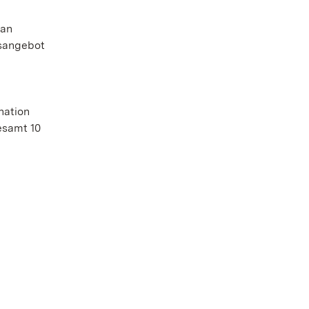
 an
gsangebot
nation
esamt 10