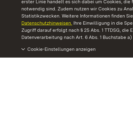
erster Linie handelt es sich dabei um Cookies, die 
notwendig sind. Zudem nutzen wir Cookies zu Ana
Statistikzwecken. Weitere Informationen finden Sie
Datenschutzhinweisen.
Ihre Einwilligung in die S
Kommen. Staunen. Genießen.
Zugriff darauf erfolgt nach § 25 Abs. 1 TTDSG, die E
Datenverarbeitung nach Art. 6 Abs. 1 Buchstabe a
Cookie-Einstellungen anzeigen
Residenzschloss Ludwigsburg