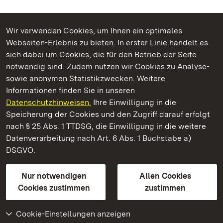
Wir verwenden Cookies, um Ihnen ein optimales
Webseiten-Erlebnis zu bieten. In erster Linie handelt es
Kommen. Staunen. Genießen.
sich dabei um Cookies, die für den Betrieb der Seite
notwendig sind. Zudem nutzen wir Cookies zu Analyse-
sowie anonymen Statistikzwecken. Weitere
Informationen finden Sie in unseren
Datenschutzhinweisen.
Ihre Einwilligung in die
Residenzschloss Ludwigsburg
Speicherung der Cookies und den Zugriff darauf erfolgt
nach § 25 Abs. 1 TTDSG, die Einwilligung in die weitere
Staatliche Schlösser und Gärten Baden-Württemberg
Datenverarbeitung nach Art. 6 Abs. 1 Buchstabe a)
DSGVO.
Kontakt
FAQ
Impressum
Datenschutz
Gebärdensprache
Leichte Sprache
Erklärung zur Barrierefreiheit
Nur notwendigen
Allen Cookies
BITV-konform (geprüfte Seiten)
Cookies zustimmen
zustimmen
Cookie-Einstellungen anzeigen
Weiteres