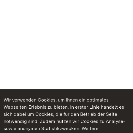
Wir verwenden Cookies, um Ihnen ein optimales
Webseiten-Erlebnis zu bieten. In erster Linie handelt es
Kommen. Staunen. Genießen.
sich dabei um Cookies, die für den Betrieb der Seite
notwendig sind. Zudem nutzen wir Cookies zu Analyse-
sowie anonymen Statistikzwecken. Weitere