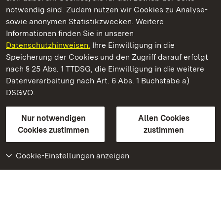
notwendig sind. Zudem nutzen wir Cookies zu Analyse-
sowie anonymen Statistikzwecken. Weitere
Informationen finden Sie in unseren
Datenschutzhinweisen.
Ihre Einwilligung in die
Residenzschloss Ludwigsburg
Speicherung der Cookies und den Zugriff darauf erfolgt
nach § 25 Abs. 1 TTDSG, die Einwilligung in die weitere
Staatliche Schlösser und Gärten Baden-Württemberg
Datenverarbeitung nach Art. 6 Abs. 1 Buchstabe a)
DSGVO.
Kontakt
FAQ
Impressum
Datenschutz
Gebärdensprache
Leichte Sprache
Erklärung zur Barrierefreiheit
Nur notwendigen
Allen Cookies
BITV-konform (geprüfte Seiten)
Cookies zustimmen
zustimmen
Cookie-Einstellungen anzeigen
Weiteres
Portal
Monumente
Besuchen Sie uns auf
Facebook
Besuchen Sie uns auf
Instagram