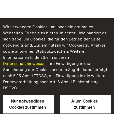
Wir verwenden Cookies, um Ihnen ein optimales
Webseiten-Erlebnis zu bieten. In erster Linie handelt es
Kommen. Staunen. Genießen.
sich dabei um Cookies, die für den Betrieb der Seite
notwendig sind. Zudem nutzen wir Cookies zu Analyse-
sowie anonymen Statistikzwecken. Weitere
Informationen finden Sie in unseren
Datenschutzhinweisen.
Ihre Einwilligung in die
Residenzschloss Ludwigsburg
Speicherung der Cookies und den Zugriff darauf erfolgt
nach § 25 Abs. 1 TTDSG, die Einwilligung in die weitere
Staatliche Schlösser und Gärten Baden-Württemberg
Datenverarbeitung nach Art. 6 Abs. 1 Buchstabe a)
DSGVO.
Kontakt
FAQ
Impressum
Datenschutz
Gebärdensprache
Leichte Sprache
Erklärung zur Barrierefreiheit
Nur notwendigen
Allen Cookies
BITV-konform (geprüfte Seiten)
Cookies zustimmen
zustimmen