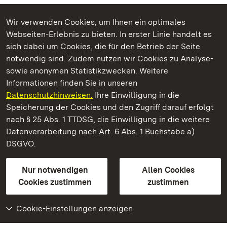
Wir verwenden Cookies, um Ihnen ein optimales
Webseiten-Erlebnis zu bieten. In erster Linie handelt es
Kommen. Staunen. Genießen.
sich dabei um Cookies, die für den Betrieb der Seite
notwendig sind. Zudem nutzen wir Cookies zu Analyse-
sowie anonymen Statistikzwecken. Weitere
Informationen finden Sie in unseren
Datenschutzhinweisen.
Ihre Einwilligung in die
Residenzschloss Ludwigsburg
Speicherung der Cookies und den Zugriff darauf erfolgt
nach § 25 Abs. 1 TTDSG, die Einwilligung in die weitere
Staatliche Schlösser und Gärten Baden-Württemberg
Datenverarbeitung nach Art. 6 Abs. 1 Buchstabe a)
DSGVO.
Kontakt
FAQ
Impressum
Datenschutz
Gebärdensprache
Leichte Sprache
Erklärung zur Barrierefreiheit
Nur notwendigen
Allen Cookies
BITV-konform (geprüfte Seiten)
Cookies zustimmen
zustimmen
Cookie-Einstellungen anzeigen
Weiteres