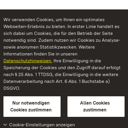
Wir verwenden Cookies, um Ihnen ein optimales
Webseiten-Erlebnis zu bieten. In erster Linie handelt es
Kommen. Staunen. Genießen.
sich dabei um Cookies, die für den Betrieb der Seite
notwendig sind. Zudem nutzen wir Cookies zu Analyse-
sowie anonymen Statistikzwecken. Weitere
Informationen finden Sie in unseren
Datenschutzhinweisen.
Ihre Einwilligung in die
Residenzschloss Ludwigsburg
Speicherung der Cookies und den Zugriff darauf erfolgt
nach § 25 Abs. 1 TTDSG, die Einwilligung in die weitere
Staatliche Schlösser und Gärten Baden-Württemberg
Datenverarbeitung nach Art. 6 Abs. 1 Buchstabe a)
DSGVO.
Kontakt
FAQ
Impressum
Datenschutz
Gebärdensprache
Leichte Sprache
Erklärung zur Barrierefreiheit
Nur notwendigen
Allen Cookies
BITV-konform (geprüfte Seiten)
Cookies zustimmen
zustimmen
Cookie-Einstellungen anzeigen
Weiteres